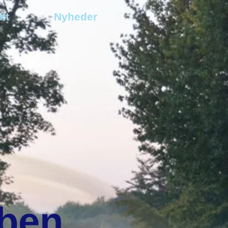
kt
Nyheder
ben