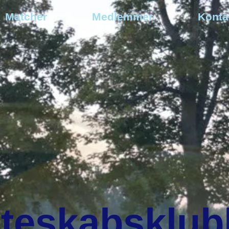
Matcher
Medlemmer
Konta
teskabsklub